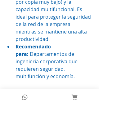
por copia muy bajo) y la 
capacidad multifuncional. Es 
ideal para proteger la seguridad 
de la red de la empresa 
mientras se mantiene una alta 
productividad.
Recomendado 
para:
 Departamentos de 
ingeniería corporativa que 
requieren seguridad, 
multifunción y economía.
Veredicto Final: ¿Cuál es 
para ti?
Compra el 
Epson T3170
 si estás 
empezando y tienes poco 
espacio.