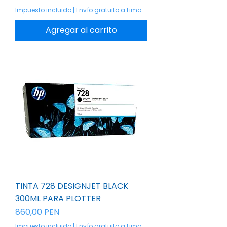
Impuesto incluido
|
Envío gratuito a Lima
Agregar al carrito
TINTA 728 DESIGNJET BLACK
300ML PARA PLOTTER
Precio
860,00 PEN
Impuesto incluido
|
Envío gratuito a Lima