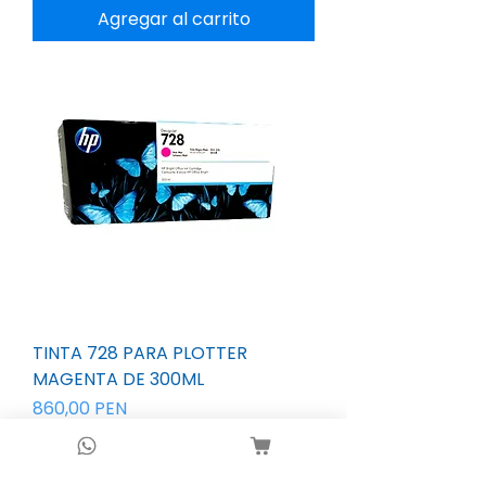
Agregar al carrito
TINTA 728 PARA PLOTTER
MAGENTA DE 300ML
Precio
860,00 PEN
Impuesto incluido
|
Envío gratuito a Lima
Agregar al carrito