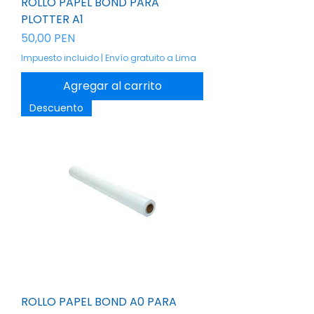
ROLLO PAPEL BOND PARA
PLOTTER A1
Precio
50,00 PEN
Impuesto incluido
|
Envío gratuito a Lima
Agregar al carrito
Descuento
ROLLO PAPEL BOND A0 PARA