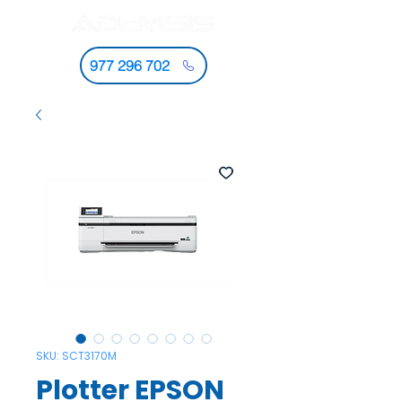
977 296 702
SKU: SCT3170M
Plotter EPSON